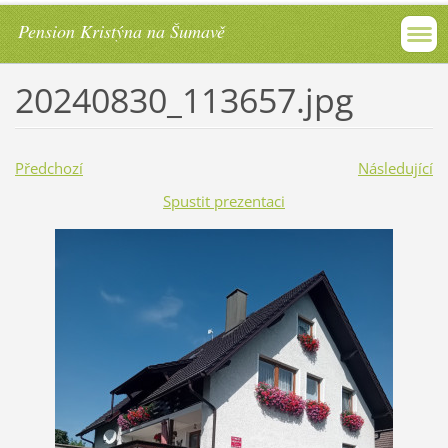
Pension Kristýna na Šumavě
20240830_113657.jpg
Předchozí
Následující
Spustit prezentaci