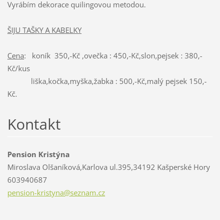
Vyrábím dekorace quilingovou metodou.
ŠIJU TAŠKY A KABELKY
Cena
: koník 350,-Kč ,ovečka : 450,-Kč,slon,pejsek : 380,-
Kč/kus
liška,kočka,myška,žabka : 500,-Kč,malý pejsek 150,-
Kč.
Kontakt
Pension Kristýna
Miroslava Olšaníková,Karlova ul.395,34192 Kašperské Hory
603940687
pension-
kristyna
@seznam.
cz